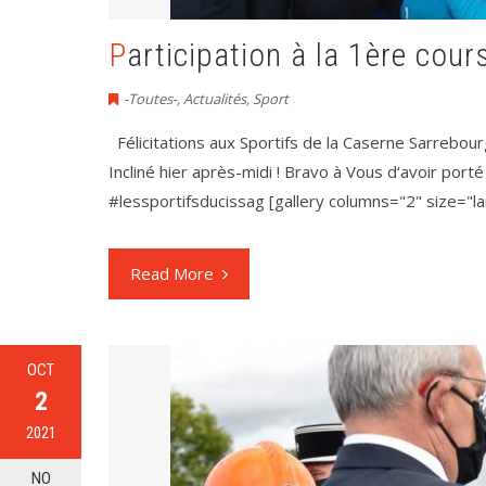
Participation à la 1ère cou
-Toutes-
,
Actualités
,
Sport
Félicitations aux Sportifs de la Caserne Sarrebour
Incliné hier après-midi ! Bravo à Vous d‘avoir por
#lessportifsducissag [gallery columns="2" size="l
Read More
OCT
2
2021
NO