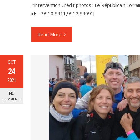
#intervention Crédit photos : Le Républicain Lorra
ids="9910,9911,9912,9909"]
Read More
OCT
24
2021
NO
COMMENTS