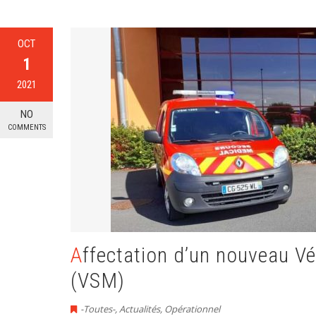
OCT
1
2021
NO
COMMENTS
Affectation d’un nouveau Véhicule de Secours Médical
(VSM)
-Toutes-
,
Actualités
,
Opérationnel