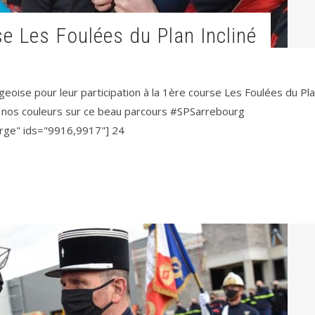
rse Les Foulées du Plan Incliné
geoise pour leur participation à la 1ère course Les Foulées du Pl
té nos couleurs sur ce beau parcours #SPSarrebourg
arge" ids="9916,9917"] 24